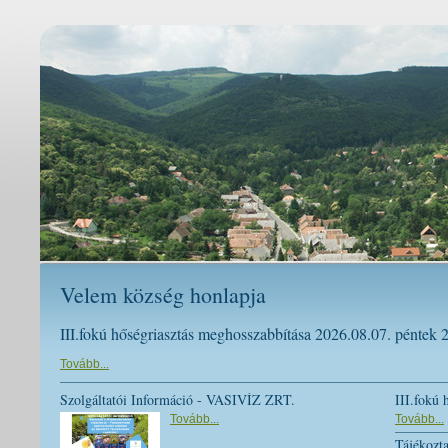
Velem község honlapja
III.fokú hőségriasztás meghosszabbítása 2026.08.07. péntek 
Tovább...
Szolgáltatói Információ - VASIVÍZ ZRT.
III.fokú 
Tovább...
Tovább...
Tájékozta