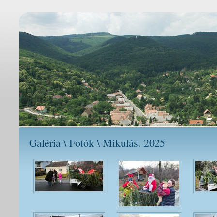
Galéria \ Fotók \ Mikulás. 2025