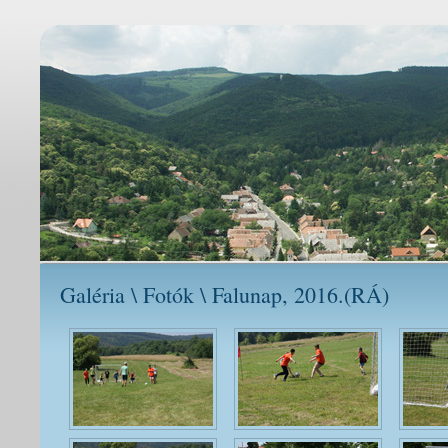
Galéria \ Fotók \ Falunap, 2016.(RÁ)