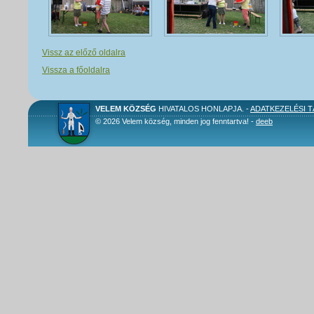
Vissz az előző oldalra
Vissza a főoldalra
VELEM KÖZSÉG
HIVATALOS HONLAPJA. -
ADATKEZELÉSI 
© 2026 Velem község, minden jog fenntartva! -
deeb