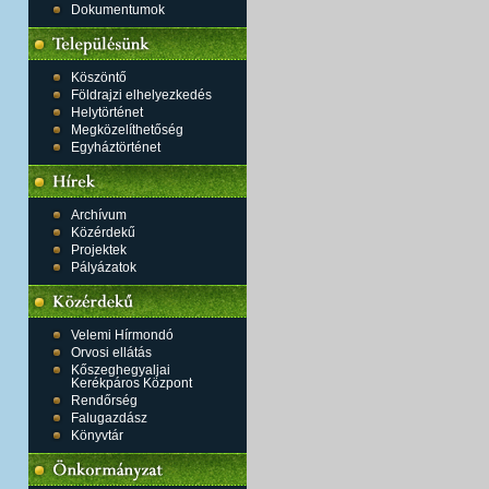
Dokumentumok
Köszöntő
Földrajzi elhelyezkedés
Helytörténet
Megközelíthetőség
Egyháztörténet
Archívum
Közérdekű
Projektek
Pályázatok
Velemi Hírmondó
Orvosi ellátás
Kőszeghegyaljai
Kerékpáros Központ
Rendőrség
Falugazdász
Könyvtár