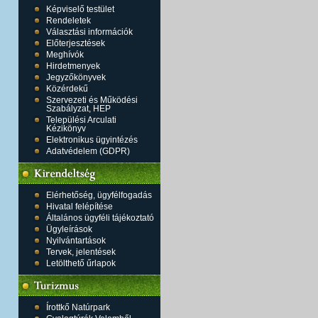
Képviselő testület
Rendeletek
Választási információk
Előterjesztések
Meghívók
Hirdetmenyek
Jegyzőkönyvek
Közérdekű
Szervezeti és Működési
Szabályzat, HEP
Települési Arculati
Kézikönyv
Elektronikus ügyintézés
Adatvédelem (GDPR)
Elérhetőség, ügyfélfogadás
Hivatal felépítése
Általános ügyféli tájékoztató
Ügyleírások
Nyilvántartások
Tervek, jelentések
Letölthető űrlapok
Írottkő Natúrpark