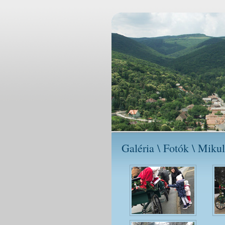
Galéria \ Fotók \ Miku