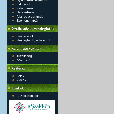
Gyalogtúrák Velemből
Látnivalók
Kalandtúrák
Helyi értéktár
Állandó programok
Eseménynaptár
Szállásadók
Vendéglátók, vállalkozók
Tűzoltóság
"Magóvó"
Fotók
Videók
Bozsok honlapja