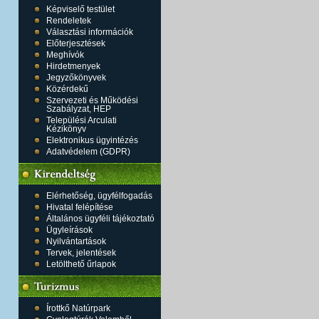
Képviselő testület
Rendeletek
Választási információk
Előterjesztések
Meghívók
Hirdetmenyek
Jegyzőkönyvek
Közérdekű
Szervezeti és Működési
Szabályzat, HEP
Települési Arculati
Kézikönyv
Elektronikus ügyintézés
Adatvédelem (GDPR)
Elérhetőség, ügyfélfogadás
Hivatal felépítése
Általános ügyféli tájékoztató
Ügyleírások
Nyilvántartások
Tervek, jelentések
Letölthető űrlapok
Írottkő Natúrpark