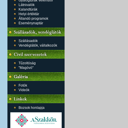
Gyalogtúrák Velemből
Látnivalók
Kalandtúrák
Helyi értéktár
Állandó programok
Eseménynaptár
Szállásadók
Vendéglátók, vállalkozók
Tűzoltóság
"Magóvó"
Fotók
Videók
Bozsok honlapja