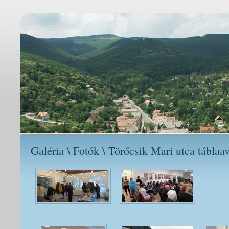
Galéria \ Fotók \ Törőcsik Mari utca táblaa