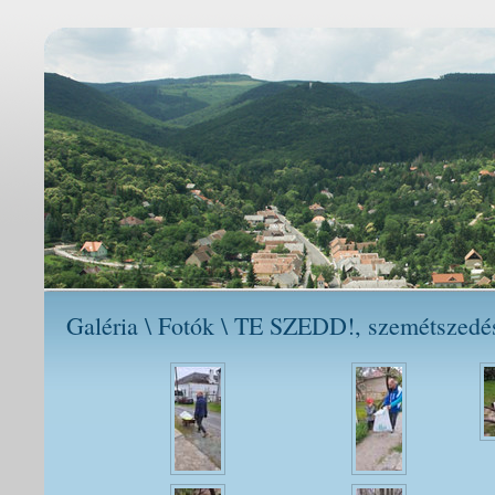
Galéria \ Fotók \ TE SZEDD!, szemétszedé