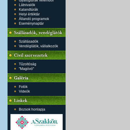
Gyalogtúrák Velemből
Látnivalók
Kalandtúrák
Helyi értéktár
Állandó programok
Eseménynaptár
Szállásadók
Vendéglátók, vállalkozók
Tűzoltóság
"Magóvó"
Fotók
Videók
Bozsok honlapja