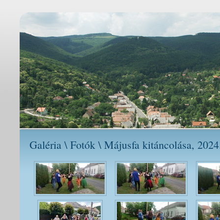
Galéria \ Fotók \ Májusfa kitáncolása, 2024