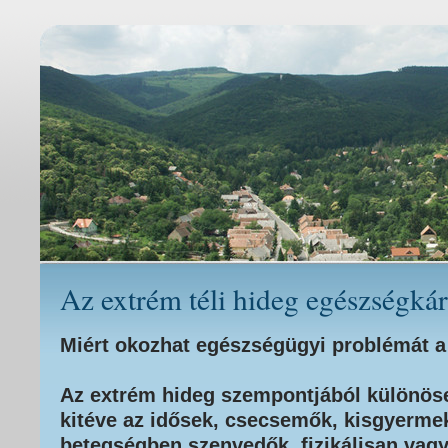
Az extrém téli hideg egészségkár
Miért okozhat egészségügyi problémát a
Az extrém hideg szempontjából különös
kitéve az idősek, csecsemők, kisgyermek
betegségben szenvedők, fizikálisan vagy