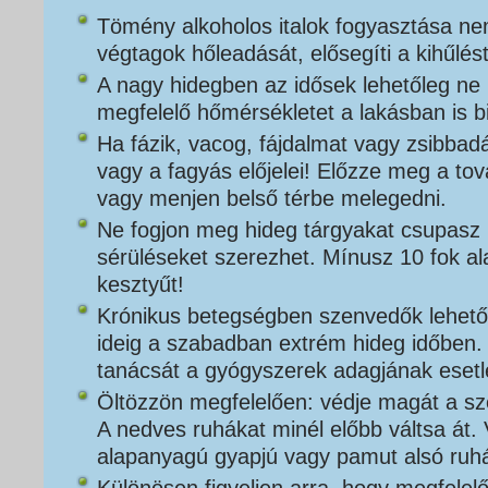
Tömény alkoholos italok fogyasztása nem
végtagok hőleadását, elősegíti a kihűlést
A nagy hidegben az idősek lehetőleg ne
megfelelő hőmérsékletet a lakásban is bi
Ha fázik, vacog, fájdalmat vagy zsibbad
vagy a fagyás előjelei! Előzze meg a tov
vagy menjen belső térbe melegedni.
Ne fogjon meg hideg tárgyakat csupasz 
sérüléseket szerezhet. Mínusz 10 fok alat
kesztyűt!
Krónikus betegségben szenvedők lehető
ideig a szabadban extrém hideg időben. 
tanácsát a gyógyszerek adagjának esetl
Öltözzön megfelelően: védje magát a szé
A nedves ruhákat minél előbb váltsa át.
alapanyagú gyapjú vagy pamut alsó ruhá