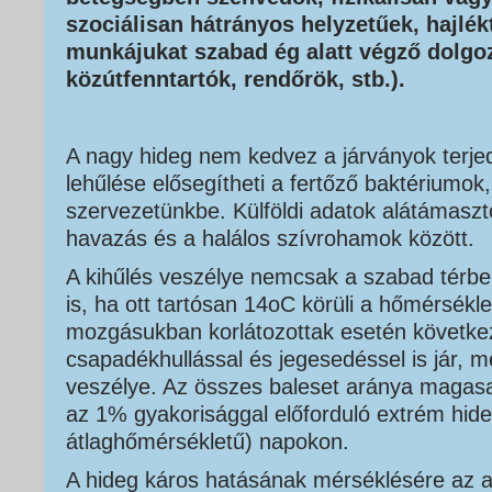
szociálisan hátrányos helyzetűek, hajlék
munkájukat szabad ég alatt végző dolgo
közútfenntartók, rendőrök, stb.).
A nagy hideg nem kedvez a járványok terje
lehűlése elősegítheti a fertőző baktériumok,
szervezetünkbe. Külföldi adatok alátámaszt
havazás és a halálos szívrohamok között.
A kihűlés veszélye nemcsak a szabad térbe
is, ha ott tartósan 14
o
C körüli a hőmérsékle
mozgásukban korlátozottak esetén következ
csapadékhullással és jegesedéssel is jár, 
veszélye. Az összes baleset aránya magasa
az 1% gyakorisággal előforduló extrém hide
átlaghőmérsékletű) napokon.
A hideg káros hatásának mérséklésére az a