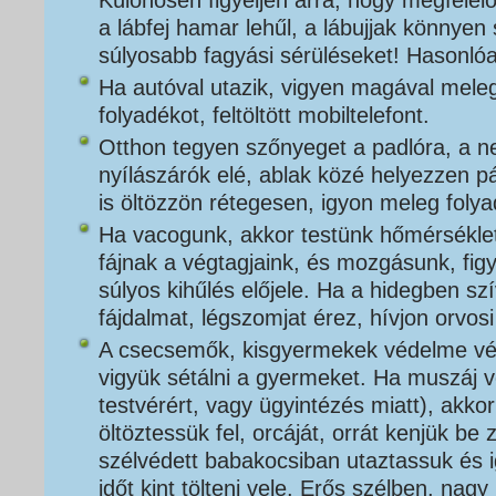
Különösen figyeljen arra, hogy megfelelő 
a lábfej hamar lehűl, a lábujjak könnye
súlyosabb fagyási sérüléseket! Hasonlóan
Ha autóval utazik, vigyen magával mele
folyadékot, feltöltött mobiltelefont.
Otthon tegyen szőnyeget a padlóra, a n
nyílászárók elé, ablak közé helyezzen p
is öltözzön rétegesen, igyon meleg folya
Ha vacogunk, akkor testünk hőmérsékle
fájnak a végtagjaink, és mozgásunk, fig
súlyos kihűlés előjele. Ha a hidegben sz
fájdalmat, légszomjat érez, hívjon orvosi
A csecsemők, kisgyermekek védelme vég
vigyük sétálni a gyermeket. Ha muszáj 
testvérért, vagy ügyintézés miatt), akko
öltöztessük fel, orcáját, orrát kenjük be
szélvédett babakocsiban utaztassuk és 
időt kint tölteni vele. Erős szélben, nag