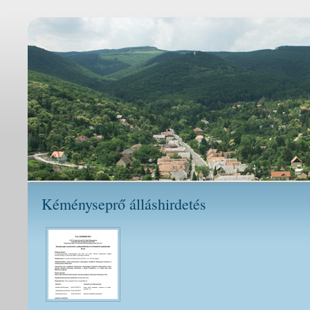
Kéményseprő álláshirdetés