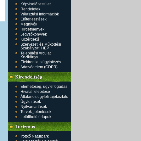
Képviselő testület
Rendeletek
Választási információk
Előterjesztések
Meghívók
Hirdetmenyek
Jegyzőkönyvek
Közérdekű
Szervezeti és Működési
Szabályzat, HEP
Települési Arculati
Kézikönyv
Elektronikus ügyintézés
Adatvédelem (GDPR)
Elérhetőség, ügyfélfogadás
Hivatal felépítése
Általános ügyféli tájékoztató
Ügyleírások
Nyilvántartások
Tervek, jelentések
Letölthető űrlapok
Írottkő Natúrpark