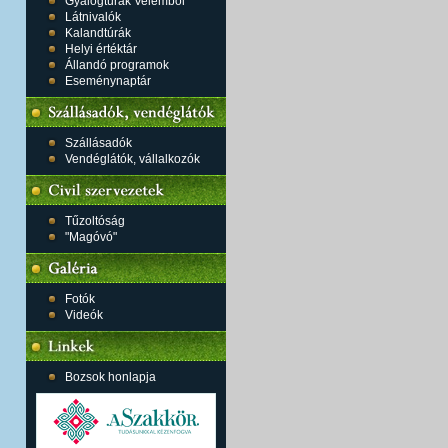
Gyalogtúrák Velemből
Látnivalók
Kalandtúrák
Helyi értéktár
Állandó programok
Eseménynaptár
Szállásadók
Vendéglátók, vállalkozók
Tűzoltóság
"Magóvó"
Fotók
Videók
Bozsok honlapja