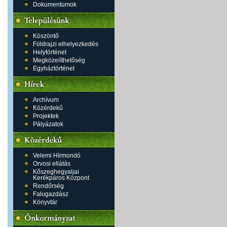
Dokumentumok
Köszöntő
Földrajzi elhelyezkedés
Helytörténet
Megközelíthetőség
Egyháztörténet
Archívum
Közérdekű
Projektek
Pályázatok
Velemi Hírmondó
Orvosi ellátás
Kőszeghegyaljai
Kerékpáros Központ
Rendőrség
Falugazdász
Könyvtár