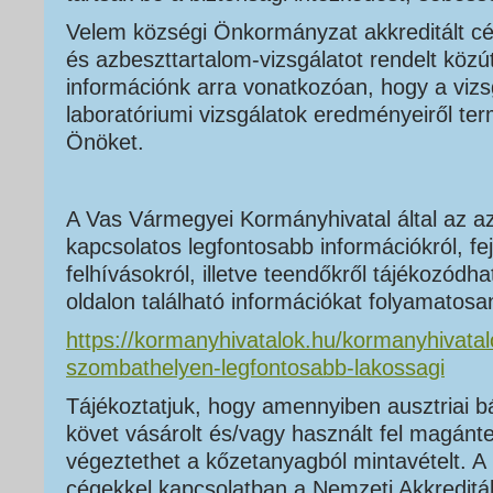
Velem községi Önkormányzat akkreditált cég
és azbeszttartalom-vizsgálatot rendelt közú
információnk arra vonatkozóan, hogy a vizsg
laboratóriumi vizsgálatok eredményeiről ter
Önöket.
A Vas Vármegyei Kormányhivatal által az 
kapcsolatos legfontosabb információkról, fe
felhívásokról, illetve teendőkről tájékozódha
oldalon található információkat folyamatosan 
https://kormanyhivatalok.hu/kormanyhivata
szombathelyen-legfontosabb-lakossagi
Tájékoztatjuk, hogy amennyiben ausztriai 
követ vásárolt és/vagy használt fel magánt
végeztethet a kőzetanyagból mintavételt. A 
cégekkel kapcsolatban a Nemzeti Akkreditá