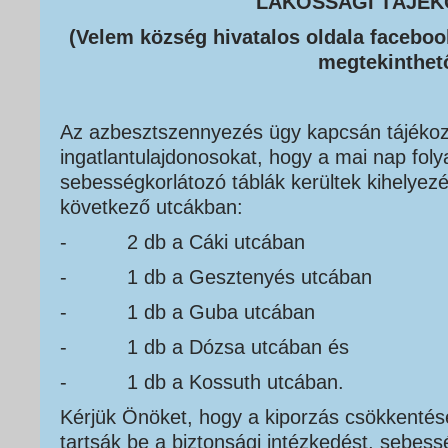
LAKOSSÁGI TÁJÉK
(Velem község hivatalos oldala faceboo
megtekinthet
Az azbesztszennyezés ügy kapcsán tájékozt
ingatlantulajdonosokat, hogy a mai nap fo
sebességkorlátozó táblák kerültek kihelyez
következő utcákban:
- 2 db a Cáki utcában
- 1 db a Gesztenyés utcában
- 1 db a Guba utcában
- 1 db a Dózsa utcában és
- 1 db a Kossuth utcában.
Kérjük Önöket, hogy a kiporzás csökkentés
tartsák be a biztonsági intézkedést, sebess