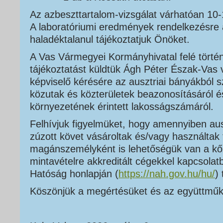
Az azbeszttartalom-vizsgálat várhatóan 10
A laboratóriumi eredmények rendelkezésre 
haladéktalanul tájékoztatjuk Önöket.
A Vas Vármegyei Kormányhivatal felé történ
tájékoztatást küldtük Ágh Péter Észak-Vas
képviselő kérésére az ausztriai bányákból s
közutak és közterületek beazonosításáról é
környezetének érintett lakosságszámáról.
Felhívjuk figyelmüket, hogy amennyiben au
zúzott követ vásároltak és/vagy használtak
magánszemélyként is lehetőségük van a kőz
mintavételre akkreditált cégekkel kapcsolat
Hatóság honlapján (
https://nah.gov.hu/hu/
)
Köszönjük a megértésüket és az együttmű