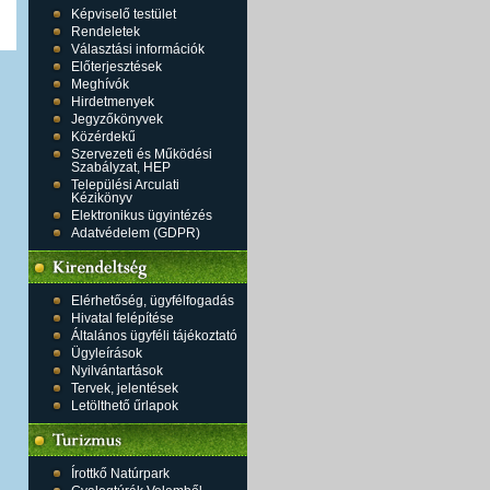
Képviselő testület
Rendeletek
Választási információk
Előterjesztések
Meghívók
Hirdetmenyek
Jegyzőkönyvek
Közérdekű
Szervezeti és Működési
Szabályzat, HEP
Települési Arculati
Kézikönyv
Elektronikus ügyintézés
Adatvédelem (GDPR)
Elérhetőség, ügyfélfogadás
Hivatal felépítése
Általános ügyféli tájékoztató
Ügyleírások
Nyilvántartások
Tervek, jelentések
Letölthető űrlapok
Írottkő Natúrpark