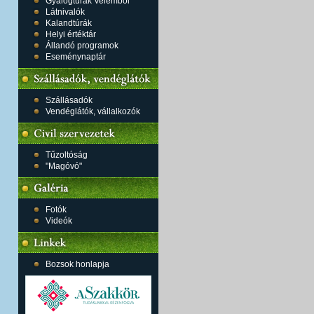
Gyalogtúrák Velemből
Látnivalók
Kalandtúrák
Helyi értéktár
Állandó programok
Eseménynaptár
Szállásadók
Vendéglátók, vállalkozók
Tűzoltóság
"Magóvó"
Fotók
Videók
Bozsok honlapja