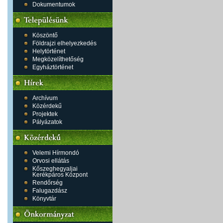
Dokumentumok
Köszöntő
Földrajzi elhelyezkedés
Helytörténet
Megközelíthetőség
Egyháztörténet
Archívum
Közérdekű
Projektek
Pályázatok
Velemi Hírmondó
Orvosi ellátás
Kőszeghegyaljai
Kerékpáros Központ
Rendőrség
Falugazdász
Könyvtár