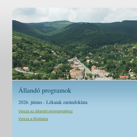
Állandó programok
2026. június - Lékaiak zarándoklata
Vissza az állandó programokhoz
Vissza a főoldalra