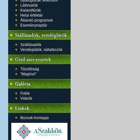
Gyalogtúrák Velemből
Látnivalók
Kalandtúrák
Helyi értéktár
Állandó programok
Eseménynaptár
Szállásadók
Vendéglátók, vállalkozók
Tűzoltóság
"Magóvó"
Fotók
Videók
Bozsok honlapja