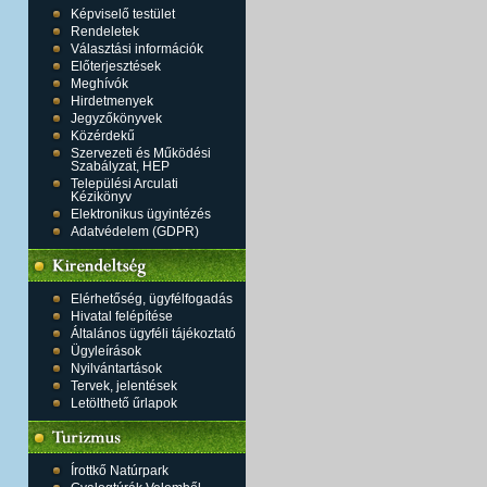
Képviselő testület
Rendeletek
Választási információk
Előterjesztések
Meghívók
Hirdetmenyek
Jegyzőkönyvek
Közérdekű
Szervezeti és Működési
Szabályzat, HEP
Települési Arculati
Kézikönyv
Elektronikus ügyintézés
Adatvédelem (GDPR)
Elérhetőség, ügyfélfogadás
Hivatal felépítése
Általános ügyféli tájékoztató
Ügyleírások
Nyilvántartások
Tervek, jelentések
Letölthető űrlapok
Írottkő Natúrpark