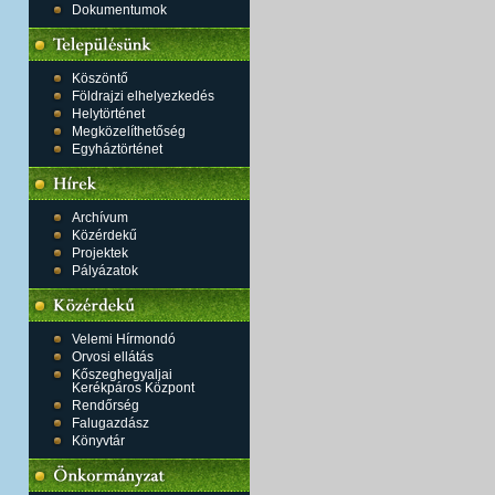
Dokumentumok
Köszöntő
Földrajzi elhelyezkedés
Helytörténet
Megközelíthetőség
Egyháztörténet
Archívum
Közérdekű
Projektek
Pályázatok
Velemi Hírmondó
Orvosi ellátás
Kőszeghegyaljai
Kerékpáros Központ
Rendőrség
Falugazdász
Könyvtár