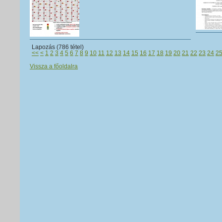
Lapozás (786 tétel)
<<
<
1
2
3
4
5
6
7
8
9
10
11
12
13
14
15
16
17
18
19
20
21
22
23
24
2
Vissza a főoldalra