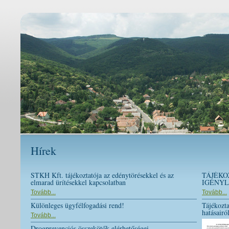
Hírek
STKH Kft. tájékoztatója az edénytörésekkel és az
TÁJÉKO
elmarad ürítésekkel kapcsolatban
IGÉNYL
Tovább...
Tovább...
Különleges ügyfélfogadási rend!
Tájékozta
hatásairó
Tovább...
Drogprevenciós összekötők elérhetőségei