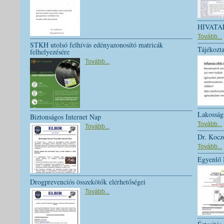
HIVAT
Tovább...
STKH utolsó felhívás edényazonosító matricák
Tájékozta
felhelyezésére
Tovább...
Lakossági
Biztonságos Internet Nap
Tovább...
Tovább...
Dr. Koc
Tovább...
Egyenlő 
Drogprevenciós összekötők elérhetőségei
Tovább...