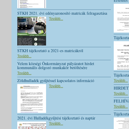
Értesítés
STKH 2021. évi edényazonosító matricák felragasztása
Tovább...
Tájékozta
STKH tájékoztató a 2021-es matricákról
Tovább...
Velem községi Önkormányzat pályázatot hirdet
kommunális dolgozó munkakör betöltésére
Tovább...
Tájékozta
Zöldhulladék gyűjtéssel kapcsolatos információ
Tovább...
Tovább...
HIRDE
Tovább...
FELHÍV
Tovább...
Tájékozta
2021. évi Hulladékgyűjtési tájékoztató és naptár
Tovább...