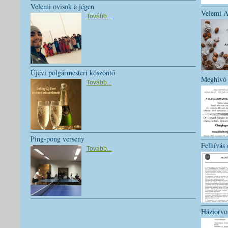
Velemi ovisok a jégen
Velemi A
Tovább...
Újévi polgármesteri köszöntő
Meghívó
Tovább...
Ping-pong verseny
Felhívás
Tovább...
Háziorvos