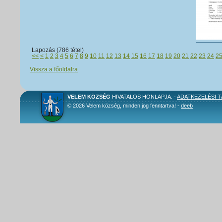
Lapozás (786 tétel)
<<
<
1
2
3
4
5
6
7
8
9
10
11
12
13
14
15
16
17
18
19
20
21
22
23
24
2
Vissza a főoldalra
VELEM KÖZSÉG
HIVATALOS HONLAPJA. -
ADATKEZELÉSI 
© 2026 Velem község, minden jog fenntartva! -
deeb