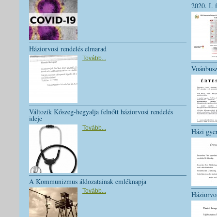
2020. I. 
Háziorvosi rendelés elmarad
Tovább...
Voánbusz
Változik Kőszeg-hegyalja felnőtt háziorvosi rendelés
ideje
Tovább...
Házi gye
A Kommunizmus áldozatainak emléknapja
Tovább...
Háziorvo