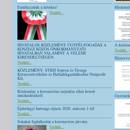
Emlékezzünk a hősökre!
Hirdetm
Tovább...
HIVATALOS KÖZLEMÉNY ÜGYFÉLFOGADÁS A
A közössé
KŐSZEGI KÖZÖS ÖNKORMÁNYZATI
Tovább...
HIVATALBAN VALAMINT A VELEMI
KIRENDELTSÉGEN
Háziorvos
Tovább...
KÖZLEMÉNY- STKH Sopron és Térsége
Környezetvédelmi és Hulladékgazdálkodási Nonprofit
Kft.
Tovább...
Közlemény a koronavírus terjedése ellen hozott
intézkedésekről
Gyermeko
Tovább...
Építésügyi hatósági eljárás 2020. március 1-től
Tovább...
Sokakat foglalkoztat a koronavírus járvány
Tovább...