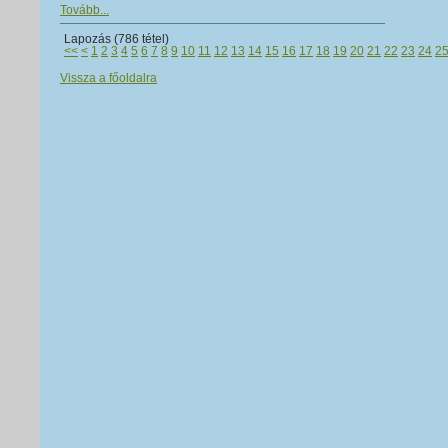
Tovább...
Lapozás (786 tétel)
<<
<
1
2
3
4
5
6
7
8
9
10
11
12
13
14
15
16
17
18
19
20
21
22
23
24
2
Vissza a főoldalra