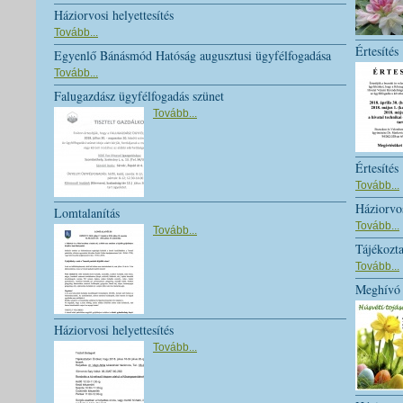
Háziorvosi helyettesítés
Tovább...
Értesítés
Egyenlő Bánásmód Hatóság augusztusi ügyfélfogadása
Tovább...
Falugazdász ügyfélfogadás szünet
Tovább...
Értesítés
Tovább...
Háziorvos
Lomtalanítás
Tovább...
Tovább...
Tájékozt
Tovább...
Meghívó
Háziorvosi helyettesítés
Tovább...