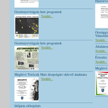
Háziorvos
Gesztenyevirágzás hete programok
Tovább...
Országgyű
Választás
Tovább...
Gesztenyevirágzás hete programok
Általános
Tovább...
Tovább...
Értesítés
Tovább...
Meghívó
Meghívó Törőcsik Mari díszpolgári oklevél átadására
Tovább...
Időjárás előrejelzés