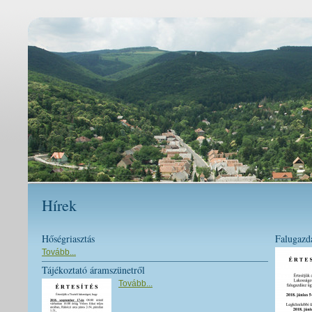
Hírek
Hőségriasztás
Falugazdá
Tovább...
Tájékoztató áramszünetről
Tovább...