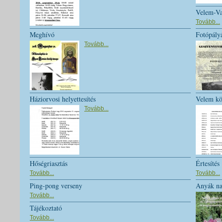
Velem-Vas
Tovább...
Meghívó
Fotópály
Tovább...
Háziorvosi helyettesítés
Velem kö
Tovább...
Hőségriasztás
Értesítés
Tovább...
Tovább...
Ping-pong verseny
Anyák na
Tovább...
Tájékoztató
Tovább...